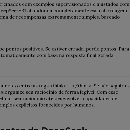
o treinados com exemplos supervisionados e ajustados com
 DeepSeek-R1 abandonou completamente essa abordagem.
istema de recompensas extremamente simples, baseado
be pontos positivos. Se estiver errada, perde pontos. Para
utomaticamente com base na resposta final gerada.
mento entre as tags <think> … </think>. Se não seguir es
IA organize seu raciocínio de forma legível. Com esse
refinar seu raciocínio até desenvolver capacidades de
emplos explícitos fornecidos por humanos.