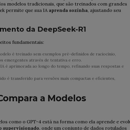
 dos modelos tradicionais, que são treinados com grandes
ek permite que sua IA
aprenda sozinha
, ajustando seu
inamento da DeepSeek-R1
eitos fundamentais:
delo é treinado sem exemplos pré-definidos de raciocínio,
s emergentes através de tentativa e erro.
IA é aprimorada ao longo do tempo, refinando suas respostas e
do é transferido para versões mais compactas e eficientes,
Compara a Modelos
elos como o GPT-4 está na forma como ela aprende e evolu
o supervisionado
, onde um conjunto de dados rotulados