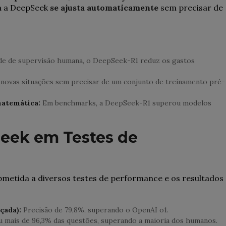
Já a DeepSeek
se ajusta automaticamente
sem precisar de
de de supervisão humana, o DeepSeek-R1 reduz os gastos
novas situações sem precisar de um conjunto de treinamento pré-
matemática:
Em benchmarks, a DeepSeek-R1 superou modelos
eek em Testes de
ubmetida a diversos testes de performance e os resultados
çada):
Precisão de 79,8%, superando o OpenAI o1.
 mais de 96,3% das questões, superando a maioria dos humanos.