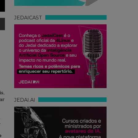
JEDAICAST
s,
ar
JEDAI.AI
k
o