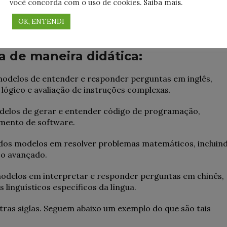
você concorda com o uso de cookies.
Saiba mais
.
OK, ENTENDI
 de maneira didática:
delos de entender e responder perguntas em inglês,
 lógico e avaliação de instruções complexas.
delos de gerar e entender código de programação,
imento de software.
os modelos em resolver problemas matemáticos, incluin
ico avançado.
odelos em interpretar e responder perguntas em chinês,
linguísticos específicos da língua.
ras siglas. Seguem abaixo um exemplo do que são tais