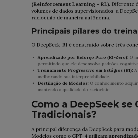
(Reinforcement Learning – RL)
. Diferente
volumes de dados supervisionados, a DeepSe
raciocínio de maneira autônoma.
Principais pilares do tre
O DeepSeek-R1 é construído sobre três conc
Aprendizado por Reforço Puro (R1-Zero):
O mo
permitindo que ele desenvolva padrões cognitivo
Treinamento Progressivo em Estágios (R1):
A 
melhorando sua interpretabilidade.
Destilação de Modelos:
O conhecimento adquiri
mantendo a qualidade do raciocínio.
Como a DeepSeek se 
Tradicionais?
A principal diferença da DeepSeek para mod
Modelos como o GPT-4 utilizam
aprendizad