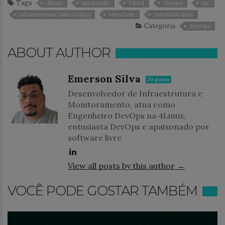
Tags
4linux
automação
Cloud
Devops
iac
infraestrutura como codigo
terraform
terraform docs
Categoria
DevOps
ABOUT AUTHOR
Emerson Silva
20 posts
Desenvolvedor de Infraestrutura e
Monitoramento, atua como
Engenheiro DevOps na 4Linux,
entusiasta DevOps e apaixonado por
software livre
View all posts by this author →
VOCÊ PODE GOSTAR TAMBÉM