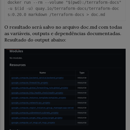
docker run --rm --volume "$(pwd):/terraform-docs" 
-u $(id -u) quay.io/terraform-docs/terraform-doc
O resultado será salvo no arquivo doc.md com todas
as variáveis, outputs e dependências documentadas.
Resultado do output abaixo: