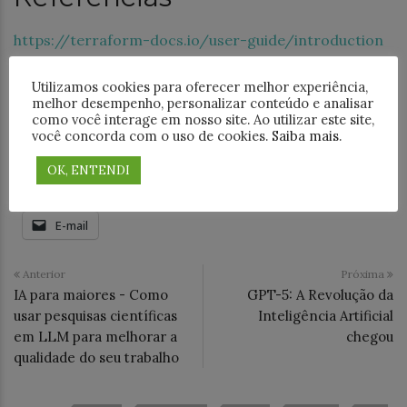
https://terraform-docs.io/user-guide/introduction
https://github.com/terraform-docs/terraform-docs
Utilizamos cookies para oferecer melhor experiência,
melhor desempenho, personalizar conteúdo e analisar
como você interage em nosso site. Ao utilizar este site,
Compartilhe este post:
você concorda com o uso de cookies.
Saiba mais
.
18+
Facebook
LinkedIn
OK, ENTENDI
WhatsApp
Threads
Telegram
E-mail
Anterior
Próxima
IA para maiores - Como
GPT-5: A Revolução da
usar pesquisas científicas
Inteligência Artificial
em LLM para melhorar a
chegou
qualidade do seu trabalho