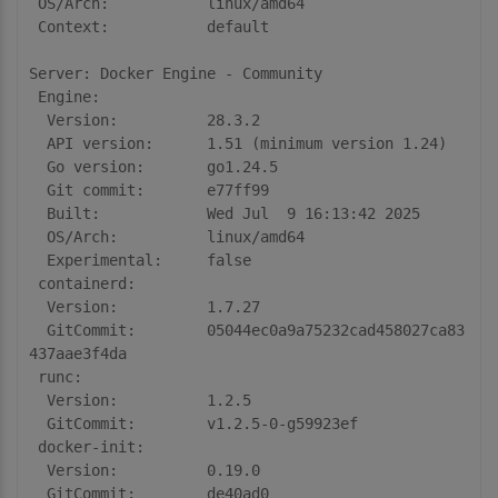
 OS/Arch:           linux/amd64

 Context:           default

Server: Docker Engine - Community

 Engine:

  Version:          28.3.2

  API version:      1.51 (minimum version 1.24)

  Go version:       go1.24.5

  Git commit:       e77ff99

  Built:            Wed Jul  9 16:13:42 2025

  OS/Arch:          linux/amd64

  Experimental:     false

 containerd:

  Version:          1.7.27

  GitCommit:        05044ec0a9a75232cad458027ca83
437aae3f4da

 runc:

  Version:          1.2.5

  GitCommit:        v1.2.5-0-g59923ef

 docker-init:

  Version:          0.19.0
