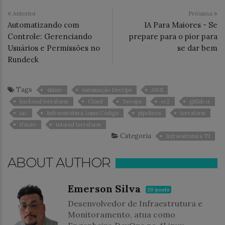
Anterior
Próxima
Automatizando com
IA Para Maiores - Se
Controle: Gerenciando
prepare para o pior para
Usuários e Permissões no
se dar bem
Rundeck
Tags
4linux
Automação DevOps
AWS
backend terraform
Cloud
Devops
ec2
gitlab ci
iac
Infraestrutura como Código
pipelines
terraform
tfstate
tutorial terraform
Categoria
Infraestrutura TI
ABOUT AUTHOR
Emerson Silva
20 posts
Desenvolvedor de Infraestrutura e
Monitoramento, atua como