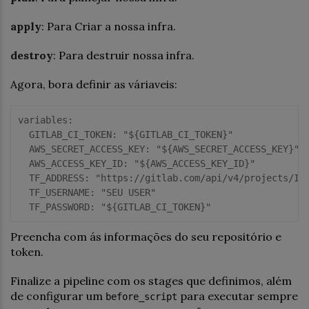
apply
: Para Criar a nossa infra.
destroy
: Para destruir nossa infra.
Agora, bora definir as váriaveis:
variables:
  GITLAB_CI_TOKEN:
"${GITLAB_CI_TOKEN}"
  AWS_SECRET_ACCESS_KEY:
"${AWS_SECRET_ACCESS_KEY}"
  AWS_ACCESS_KEY_ID:
"${AWS_ACCESS_KEY_ID}"
  TF_ADDRESS:
"https://gitlab.com/api/v4/projects/ID
  TF_USERNAME:
"SEU USER"
  TF_PASSWORD:
"${GITLAB_CI_TOKEN}"
Preencha com ás informações do seu repositório e
token.
Finalize a pipeline com os stages que definimos, além
de configurar um
para executar sempre
before_script