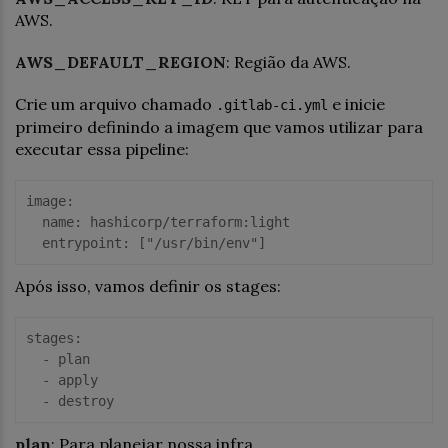
AWS.
AWS_DEFAULT_REGION
: Região da AWS.
Crie um arquivo chamado
e inicie
.gitlab-ci.yml
primeiro definindo a imagem que vamos utilizar para
executar essa pipeline:
image
:

name
: hashicorp/
terraform
:light

entrypoint
: [
"/usr/bin/env"
Após isso, vamos definir os stages:
stages:

  -
  -
  -
 destroy
plan
: Para planejar nossa infra.