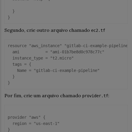
  }

Segundo, crie outro arquivo chamado
ec2.tf
resource 
"aws_instance"
"gitlab-ci-example-pipeline"
 
ami
           = 
"ami-01b7be8d0c978c77c"
instance_type
 = 
"t2.micro"
tags
 = {

Name
 = 
"gitlab-ci-example-pipeline"
  }

Por fim, crie um arquivo chamado
:
provider.tf
provider
"aws"
 {

region
 = 
"us-east-1"