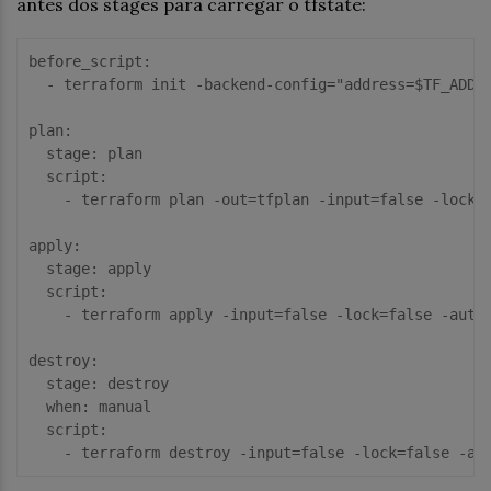
antes dos stages para carregar o tfstate:
before_script:

  -
 terraform init -backend-config=
"address=$TF_ADDR
plan:

  stage: plan

  script:

    -
 terraform plan -out=tfplan -input=
false
 -lock=
apply:

  stage: apply

  script:

    -
 terraform apply -input=
false
 -lock=
false
destroy:

  stage: destroy

  when: manual

  script:

    -
 terraform destroy -input=
false
 -lock=
false
 -au