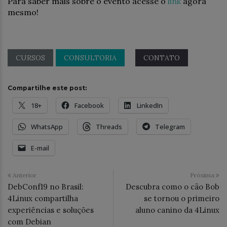
Para saber mais sobre o evento acesse o
link
agora
mesmo!
CURSOS
CONSULTORIA
CONTATO
Compartilhe este post:
18+
Facebook
LinkedIn
WhatsApp
Threads
Telegram
E-mail
Anterior
Próxima
DebConf19 no Brasil:
Descubra como o cão Bob
4Linux compartilha
se tornou o primeiro
experiências e soluções
aluno canino da 4Linux
com Debian