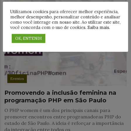
Utilizamos cookies para oferecer melhor experiência,
melhor desempenho, personalizar conteúdo e analisar
como você interage em nosso site. Ao utilizar este site,
você concorda com o uso de cookies.
Saiba mais
.
OK, ENTENDI
Eventos
Promovendo a inclusão feminina na
programação PHP em São Paulo
O PHP womem é um dos principais canais para
promover encontros entre programadoras PHP do
estado de São Paulo. A ideia é reforçar a importância
da integração entre todos os