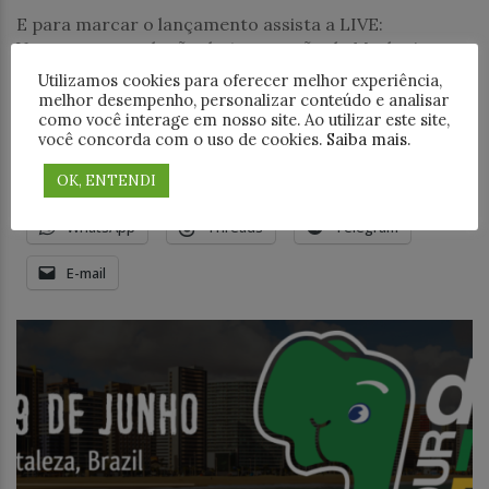
E para marcar o lançamento assista a LIVE:
Vantagens na adoção de Automação de Marketing
Open source com Mautic no dia 29/10/2020. A 4Linux
Utilizamos cookies para oferecer melhor experiência,
anunciou nesta data o lançamento do
melhor desempenho, personalizar conteúdo e analisar
como você interage em nosso site. Ao utilizar este site,
você concorda com o uso de cookies.
Saiba mais
.
Compartilhe este post:
OK, ENTENDI
18+
Facebook
LinkedIn
WhatsApp
Threads
Telegram
E-mail