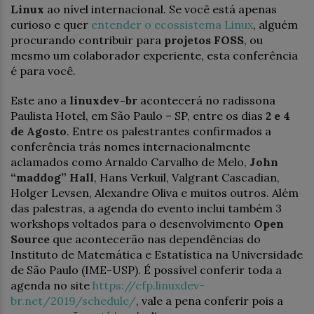
Linux
ao nível internacional. Se você está apenas
curioso e quer
entender o ecossistema Linux
, alguém
procurando contribuir para
projetos FOSS
, ou
mesmo um colaborador experiente, esta conferência
é para você.
Este ano a
linuxdev-br
acontecerá no radissona
Paulista Hotel, em São Paulo – SP, entre os dias
2 e 4
de Agosto
. Entre os palestrantes confirmados a
conferência trás nomes internacionalmente
aclamados como Arnaldo Carvalho de Melo,
John
“maddog” Hall
, Hans Verkuil, Valgrant Cascadian,
Holger Levsen, Alexandre Oliva e muitos outros. Além
das palestras, a agenda do evento inclui também 3
workshops voltados para o desenvolvimento
Open
Source
que acontecerão nas dependências do
Instituto de Matemática e Estatística na Universidade
de São Paulo (IME-USP). É possível conferir toda a
agenda no site
https://cfp.linuxdev-
br.net/2019/schedule/
, vale a pena conferir pois a