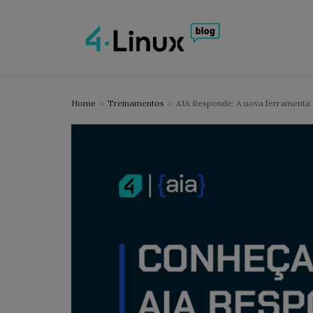
Home
Treinamentos
AIA Responde: A nova ferramenta d