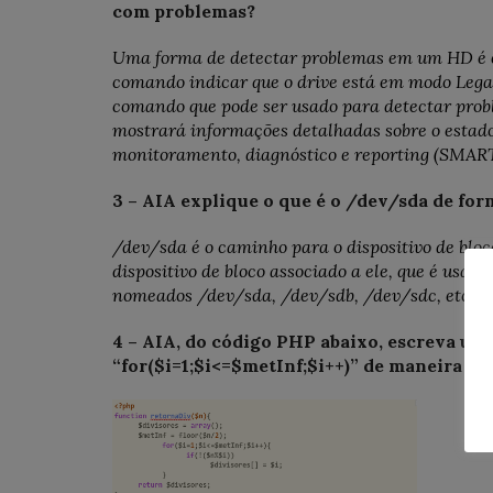
com problemas?
Uma forma de detectar problemas em um HD é e
comando indicar que o drive está em modo Legac
comando que pode ser usado para detectar pro
mostrará informações detalhadas sobre o estado 
monitoramento, diagnóstico e reporting (SMART
3 – AIA explique o que é o /dev/sda de fo
/dev/sda é o caminho para o dispositivo de bloc
dispositivo de bloco associado a ele, que é usad
nomeados /dev/sda, /dev/sdb, /dev/sdc, etc.
4 – AIA, do código PHP abaixo, escreva uma
“for($i=1;$i<=$metInf;$i++)” de maneira d