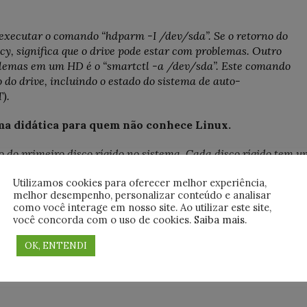
xecutar o comando “hdparm -I /dev/sda”. Se o retorno do
y, significa que o drive pode estar com problemas. Outro
blemas em um HD é o “smartctl -a /dev/sda”. Este comando
do drive, incluindo o estado do sistema de auto-
).
rma didática para quem não conhece Linux.
o do primeiro disco rígido no sistema. Cada disco rígido tem u
o para acessar o disco. Os dispositivos de bloco são normalment
Utilizamos cookies para oferecer melhor experiência,
melhor desempenho, personalizar conteúdo e analisar
como você interage em nosso site. Ao utilizar este site,
 explicação do que faz a linha
você concorda com o uso de cookies.
Saiba mais
.
idática para quem não conhece PHP.
OK, ENTENDI