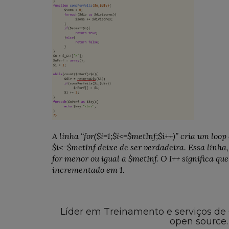
A linha “for($i=1;$i<=$metInf;$i++)” cria um loop
$i<=$metInf deixe de ser verdadeira. Essa linha,
for menor ou igual a $metInf. O I++ significa que
incrementado em 1.
Líder em Treinamento e serviços de
open source.