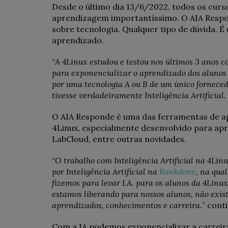
Desde o último dia 13/6/2022, todos os cur
aprendizagem importantíssimo. O AIA Respond
sobre tecnologia. Qualquer tipo de dúvida. É 
aprendizado.
“
A 4Linux estudou e testou nos últimos 3 anos c
para exponencializar o aprendizado dos alunos 
por uma tecnologia A ou B de um único fornece
tivesse verdadeiramente Inteligência Artificial.
O AIA Responde é uma das ferramentas de a
4Linux, especialmente desenvolvido para a
LabCloud, entre outras novidades.
“
O trabalho com Inteligência Artificial na 4L
por Inteligência Artificial na
Rankdone
, na qua
fizemos para levar I.A. para os alunos da 4Linu
estamos liberando para nossos alunos, não exi
aprendizados, conhecimentos e carreira.
” cont
Com a IA podemos exponencializar a carrei