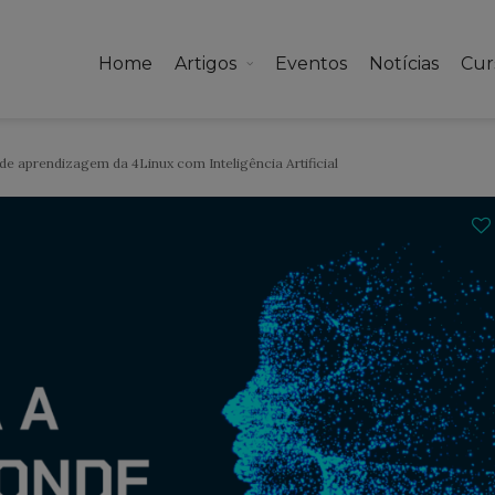
Home
Artigos
Eventos
Notícias
Cur
e aprendizagem da 4Linux com Inteligência Artificial