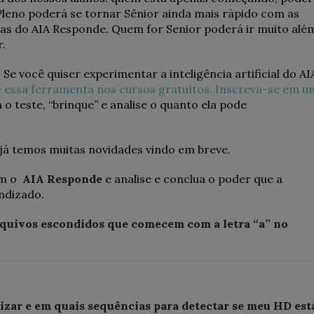
Pleno poderá se tornar Sênior ainda mais rápido com as
das do AIA Responde. Quem for Senior poderá ir muito alé
r.
 você quiser experimentar a inteligência artificial do AI
 essa ferramenta nos cursos gratuítos. Inscreva-se em u
o teste, “brinque” e analise o quanto ela pode
já temos muitas novidades vindo em breve.
om o
AIA Responde
e analise e conclua o poder que a
endizado.
rquivos escondidos que comecem com a letra “a” no
izar e em quais sequências para detectar se meu HD est