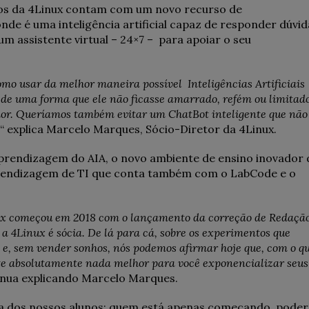
sos da 4Linux contam com um novo recurso de
e é uma inteligência artificial capaz de responder dúvid
um assistente virtual – 24×7 – para apoiar o seu
omo usar da melhor maneira possível Inteligências Artificiais
de uma forma que ele não ficasse amarrado, refém ou limitad
dor. Queríamos também evitar um ChatBot inteligente que não
“ explica Marcelo Marques, Sócio-Diretor da 4Linux.
prendizagem do AIA, o novo ambiente de ensino inovador 
prendizagem de TI que conta também com o LabCode e o
inux começou em 2018 com o lançamento da correção de Redaçã
l a 4Linux é sócia. De lá para cá, sobre os experimentos que
x e, sem vender sonhos, nós podemos afirmar hoje que, com o q
ste absolutamente nada melhor para você exponencializar seus
inua explicando Marcelo Marques.
ra dos nossos alunos: quem está apenas começando, poder