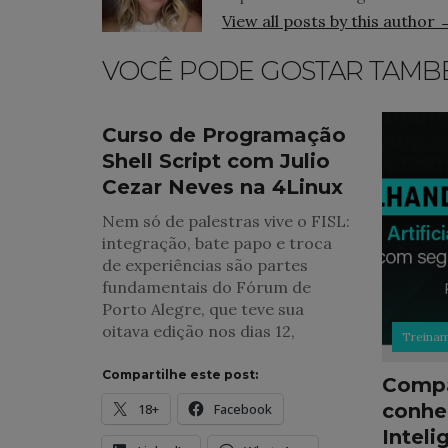
View all posts by this author 
VOCÊ PODE GOSTAR TAMB
Treinamentos
Curso de Programação
Shell Script com Julio
Cezar Neves na 4Linux
Nem só de palestras vive o FISL:
integração, bate papo e troca
de experiências são partes
fundamentais do Fórum de
Porto Alegre, que teve sua
oitava edição nos dias 12,
Treina
Compartilhe este post:
Compa
conhe
18+
Facebook
Inteli