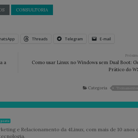
OS
CONSULTORIA
hatsApp
Threads
Telegram
E-mail
Próxi
a a
Como usar Linux no Windows sem Dual Boot: G
Prático do W
Categoria
Treinamento
 posts
rketing e Relacionamento da 4Linux, com mais de 10 anos 
tecnologia.