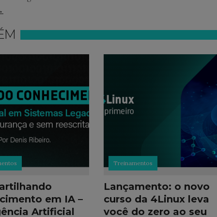
→
ÉM
mentos
Treinamentos
rtilhando
Lançamento: o novo
cimento em IA –
curso da 4Linux leva
gência Artificial
você do zero ao seu