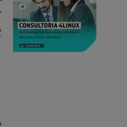
m
A
m
á