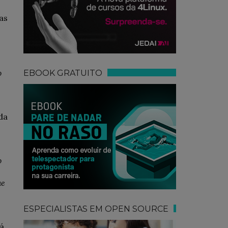
as
o
EBOOK GRATUITO
da
o
ue
ESPECIALISTAS EM OPEN SOURCE
á