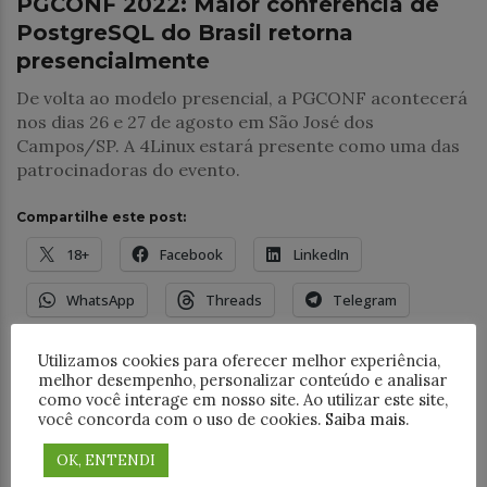
PGCONF 2022: Maior conferência de
PostgreSQL do Brasil retorna
presencialmente
De volta ao modelo presencial, a PGCONF acontecerá
nos dias 26 e 27 de agosto em São José dos
Campos/SP. A 4Linux estará presente como uma das
patrocinadoras do evento.
Compartilhe este post:
18+
Facebook
LinkedIn
WhatsApp
Threads
Telegram
E-mail
Utilizamos cookies para oferecer melhor experiência,
melhor desempenho, personalizar conteúdo e analisar
como você interage em nosso site. Ao utilizar este site,
você concorda com o uso de cookies.
Saiba mais
.
OK, ENTENDI