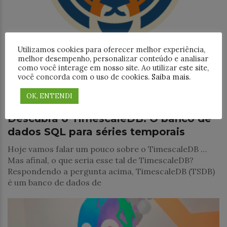
Utilizamos cookies para oferecer melhor experiência,
melhor desempenho, personalizar conteúdo e analisar
como você interage em nosso site. Ao utilizar este site,
você concorda com o uso de cookies.
Saiba mais
.
Banco de Dados
OK, ENTENDI
Descubra o TimescaleDB: O banco de
dados SQL para séries temporais
Hoje vamos falar um pouco sobre o TimescaleDB …
Mas afinal, o que seria esse tal de TimescaleDB?
Respondendo a pergunta acima, TimescaleDB (TSDB)
é um banco de dados de