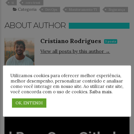
ti
zero trust
Categoria
DevOps
Monitoramento TI
Segurança
ABOUT AUTHOR
Cristiano Rodrigues
3 posts
View all posts by this author →
Utilizamos cookies para oferecer melhor experiência,
VOCÊ PODE GOSTAR TAMBÉM
melhor desempenho, personalizar conteúdo e analisar
como você interage em nosso site. Ao utilizar este site,
você concorda com o uso de cookies.
Saiba mais
.
OK, ENTENDI