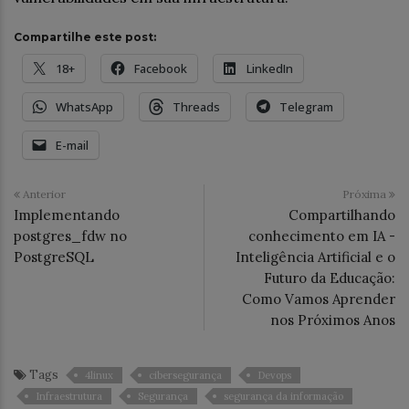
Compartilhe este post:
18+
Facebook
LinkedIn
WhatsApp
Threads
Telegram
E-mail
Anterior
Próxima
Implementando
Compartilhando
postgres_fdw no
conhecimento em IA -
PostgreSQL
Inteligência Artificial e o
Futuro da Educação:
Como Vamos Aprender
nos Próximos Anos
Tags
4linux
cibersegurança
Devops
Infraestrutura
Segurança
segurança da informação