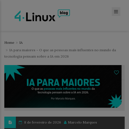
Home
IA
IA para maiores – O que as pessoas mais influentes no mundo da
tecnologia pensam sobre a IA em 2026
8 de fevereiro de 2026
Marcelo Marques