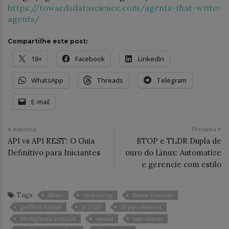
https://towardsdatascience.com/agents-that-write-
agents/
Compartilhe este post:
18+
Facebook
LinkedIn
WhatsApp
Threads
Telegram
E-mail
Anterior
Próxima
API vs API REST: O Guia
BTOP e TLDR Dupla de
Definitivo para Iniciantes
ouro do Linux: Automatize
e gerencie com estilo
Tags
4linux
andrew ng
Demis Hassabis
geoffrey hinton
ia 2026
IA para maiores
Inteligência Artificial
openai
sam altman