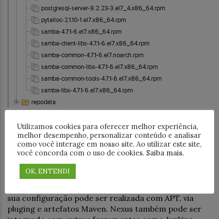
Verificamos a presença, não somente os pacotes
Utilizamos cookies para oferecer melhor experiência,
samba e postgresql-server, mas também todas as
melhor desempenho, personalizar conteúdo e analisar
dependências.
como você interage em nosso site. Ao utilizar este site,
você concorda com o uso de cookies.
Saiba mais
.
Observações
OK, ENTENDI
Nexus Sonatype não é limitado a repositórios Yum,
sua configuração pode ser realizada com APT, via
pluging e artefatos Maven. Nexus também pode ser