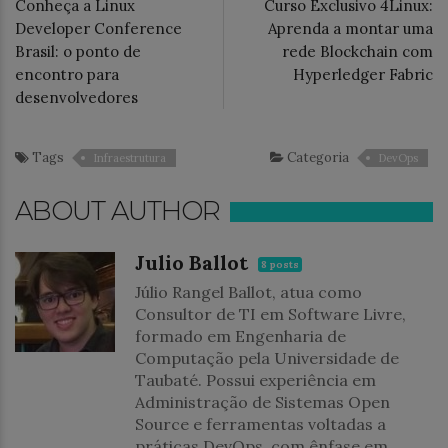
Conheça a Linux
Curso Exclusivo 4Linux:
Developer Conference
Aprenda a montar uma
Brasil: o ponto de
rede Blockchain com
encontro para
Hyperledger Fabric
desenvolvedores
Tags
Categoria
Infraestrutura
DevOps
ABOUT AUTHOR
Julio Ballot
8 posts
Júlio Rangel Ballot, atua como
Consultor de TI em Software Livre,
formado em Engenharia de
Computação pela Universidade de
Taubaté. Possui experiência em
Administração de Sistemas Open
Source e ferramentas voltadas a
práticas DevOps, com ênfase em