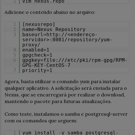
1
vim nexus.repo
Adicione o conteúdo abaixo no arquivo:
1
[nexusrepo]
2
name=Nexus Repository
3
baseurl=
http://<endere
ço-
servidor>:8081/repository/yum-
proxy/
4
enabled=1
5
gpgcheck=1
6
gpgkey=
file:///etc/pki/rpm-gpg/RPM-
GPG-KEY-CentOS-7
7
priority=1
Agora, basta utilizar o comando yum para instalar
qualquer aplicativo. A solicitação será enviada para o
Nexus, que se encarregará por realizar o download,
mantendo o pacote para futuras atualizações.
Como teste, instalamos o samba e postgresql-server
com os comandos que seguem:
1
yum install -y samba postgresql-