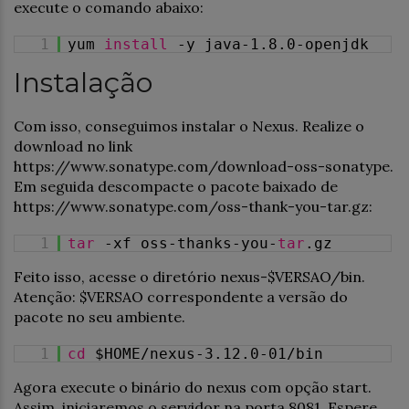
execute o comando abaixo:
1
yum
install
-y java-1.8.0-openjdk
Instalação
Com isso, conseguimos instalar o Nexus. Realize o
download no link
https://www.sonatype.com/download-oss-sonatype.
Em seguida descompacte o pacote baixado de
https://www.sonatype.com/oss-thank-you-tar.gz:
1
tar
-xf oss-thanks-you-
tar
.gz
Feito isso, acesse o diretório nexus-$VERSAO/bin.
Atenção: $VERSAO correspondente a versão do
pacote no seu ambiente.
1
cd
$HOME/nexus-3.12.0-01/bin
Agora execute o binário do nexus com opção start.
Assim, iniciaremos o servidor na porta 8081. Espere