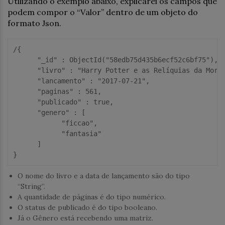
Utilizando o exemplo abaixo, explicarei os campos que
podem compor o “Valor” dentro de um objeto do
formato Json.
/{

      "_id" : ObjectId("58edb75d435b6ecf52c6bf75"),

      "livro" : "Harry Potter e as Relíquias da Morte
      "lancamento" : "2017-07-21",

      "paginas" : 561,

      "publicado" : true,

      "genero" : [

            "ficcao",

            "fantasia"

      ]

}
O nome do livro e a data de lançamento são do tipo
“String”.
A quantidade de páginas é do tipo numérico.
O status de publicado é do tipo booleano.
Já o Gênero está recebendo uma matriz.