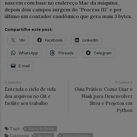
nascem com base no endereço Mac da máquina,
depois dois campos surgem do “Process ID” e por
último um contador randômico que gera mais 3 bytes.
Compartilhe este post:
18+
Facebook
LinkedIn
WhatsApp
Threads
Telegram
E-mail
Anterior
Próxima
Entenda o ciclo de vida
Guia Prático: Como Usar o
dos arquivos no Git e
Flask para Desenvolver
facilite seu trabalho
Sites e Projetos em
Python
Tags
Banco de Dados
Categoria
Big Data
Desenvolvimento