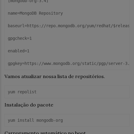
[mongodb-org-3.4]

name=MongoDB Repository

baseurl=https://repo.mongodb.org/yum/redhat/$releasev
gpgcheck=1

enabled=1

gpgkey=https://www.mongodb.org/static/pgp/server-3.4
Vamos atualizar nossa lista de repositórios.
Instalação do pacote
yum install mongodb-org
Carregamento automático no boot