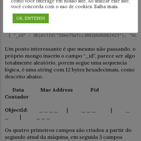
como você interage em nosso site. Ao utilizar este site,
conteúdo dela, vamos gerar uma listagem completa.
você concorda com o uso de cookies.
Saiba mais
.
OK, ENTENDI
> db.misterios.find()

{ "_id" : ObjectId("58ee79afcc3801bb06082423"), "nom
Um ponto interessante é que mesmo não passando, o
próprio mongo inseriu o campo “_id”, parece ser algo
totalmente aleatório, porem segue uma sequencia
lógica, é uma string com 12 bytes hexadecimais, como
descrito abaixo.
Data Mac Address Pid
Contador
ObjectId:
_ _ _ _ | _ _ _ | _
_ | _ _ _
Os quatro primeiros campos são criados a partir do
segundo atual da máquina, em seguida 3 campos