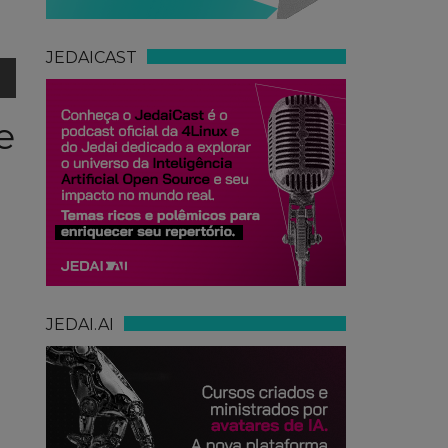
JEDAICAST
e
JEDAI.AI