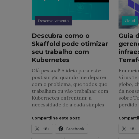
Desenvolvimento
Cloud
Descubra como o
Guia d
Skaffold pode otimizar
gerenc
seu trabalho com
infrae
Kubernetes
Terra
Olá pessoal! A ideia para este
Em meio
post surgiu quando me deparei
Vírus t
com o problema, que todos que
globo, c
trabalham ou vão trabalhar com
da nossa
Kubernetes enfrentam: a
sobre T
necessidade de a cada simples
perdido 
Compartilhe este post:
Compartil
18+
Facebook
18+