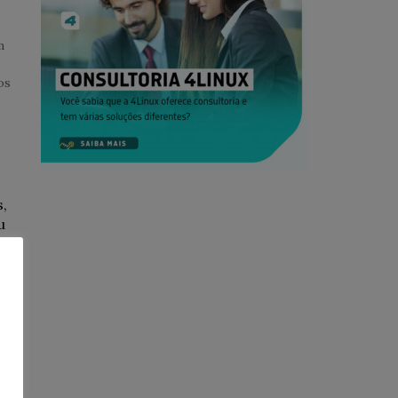
m
os
,
u
o!
em