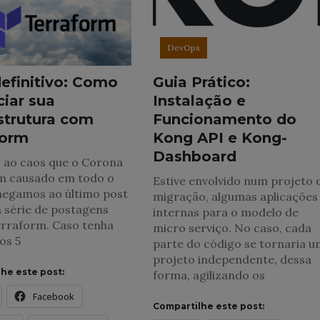
DevOps
efinitivo: Como
Guia Prático:
iar sua
Instalação e
strutura com
Funcionamento do
form
Kong API e Kong-
Dashboard
 ao caos que o Corona
em causado em todo o
Estive envolvido num projeto 
hegamos ao último post
migração, algumas aplicações
 série de postagens
internas para o modelo de
erraform. Caso tenha
micro serviço. No caso, cada
os 5
parte do código se tornaria u
projeto independente, dessa
he este post:
forma, agilizando os
Facebook
Compartilhe este post: