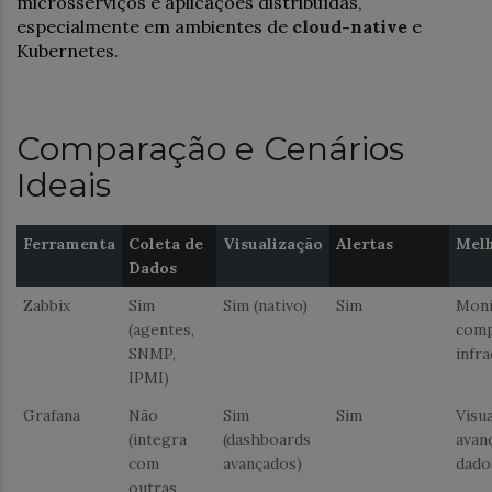
microsserviços e aplicações distribuídas,
especialmente em ambientes de
cloud-native
e
Kubernetes.
Comparação e Cenários
Ideais
Ferramenta
Coleta de
Visualização
Alertas
Mel
Dados
Zabbix
Sim
Sim (nativo)
Sim
Moni
(agentes,
comp
SNMP,
infr
IPMI)
Grafana
Não
Sim
Sim
Visu
(integra
(dashboards
avan
com
avançados)
dado
outras