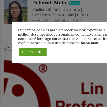
Deborah Melo
15 posts
Analista de Infraestrutura |
Construtora na 4Linux | LPIC 1 |
Graduada em Eng. Elétrica |
Apaixonada por tecnologia e
Utilizamos cookies para oferecer melhor experiência,
ideologias Open Source.
melhor desempenho, personalizar conteúdo e analisa
View all posts by this author →
como você interage em nosso site. Ao utilizar este site
você concorda com o uso de cookies.
Saiba mais
.
VOCÊ PODE GOSTAR TAMBÉM
OK, ENTENDI