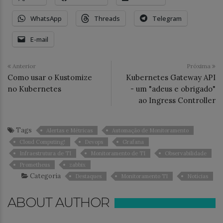
WhatsApp
Threads
Telegram
E-mail
Anterior
Próxima
Como usar o Kustomize
Kubernetes Gateway API
no Kubernetes
- um "adeus e obrigado"
ao Ingress Controller
Tags
Alertas e Métricas
Automação de Monitoramento
Cloud Computing!
Devops
Grafana
Infraestrutura de TI
Monitoramento de TI
Observabilidade
Prometheus
zabbix
Categoria
Destaques
Monitoramento TI
Notícias
ABOUT AUTHOR