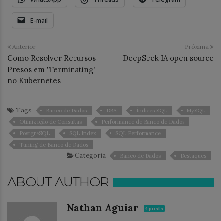
E-mail
Anterior
Próxima
Como Resolver Recursos
DeepSeek IA open source
Presos em 'Terminating'
no Kubernetes
Tags
Banco de Dados
DBA
Índices SQL
MySQL
Otimização de Consultas
Performance de Banco de Dados
PostgreSQL
SQL Index
SQL Performance
Tuning de Banco de Dados
Categoria
Banco de Dados
Destaques
ABOUT AUTHOR
Nathan Aguiar
4 posts