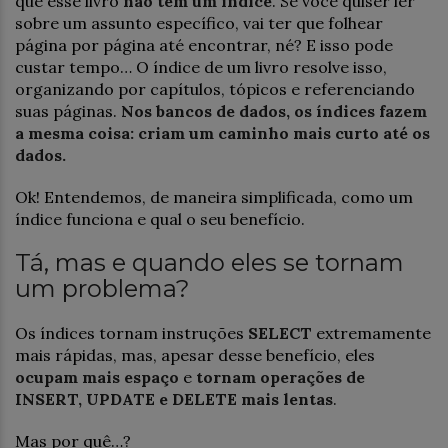
que esse livro
não tem um índice
. Se você quiser ler
sobre um assunto específico, vai ter que folhear
página por página até encontrar, né? E isso pode
custar tempo… O índice de um livro resolve isso,
organizando por capítulos, tópicos e referenciando
suas páginas.
Nos bancos de dados, os índices fazem
a mesma coisa: criam um caminho mais curto até os
dados.
Ok! Entendemos, de maneira simplificada, como um
índice funciona e qual o seu benefício.
Tá, mas e quando eles se tornam
um problema?
Os índices tornam instruções
SELECT
extremamente
mais rápidas, mas, apesar desse benefício, eles
ocupam mais espaço
e
tornam operações de
INSERT, UPDATE e DELETE mais lentas
.
Mas por quê…?