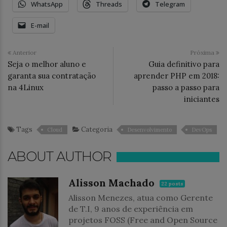
WhatsApp
Threads
Telegram
E-mail
Anterior
Próxima
Seja o melhor aluno e
Guia definitivo para
garanta sua contratação
aprender PHP em 2018:
na 4Linux
passo a passo para
iniciantes
Tags
Categoria
Cloud
Desenvolvimento
DevOps
ABOUT AUTHOR
Alisson Machado
22 posts
Alisson Menezes, atua como Gerente
de T.I, 9 anos de experiência em
projetos FOSS (Free and Open Source