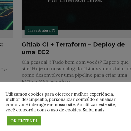
Infraestrutura TI
:
Gitlab CI + Terraform – Deploy de
uma EC2
Olá pessoal!!! Tudo bem com vocês? Espero que
sim! Hoje no nosso blog da 4Linux vamos falar d
r” e
como desenvolver uma pipeline para criar uma
EC2 na AWS usando o
,
Utilizamos cookies para oferecer melhor experiência,
melhor desempenho, personalizar conteúdo e analisar
como você interage em nosso site. Ao utilizar este site,
você concorda com o uso de cookies.
Saiba mais
.
OK, ENTENDI