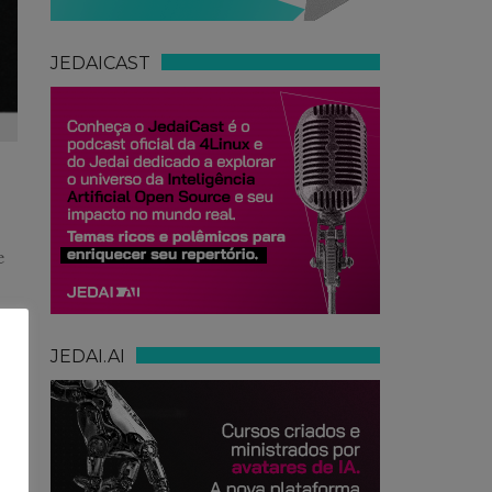
JEDAICAST
e
JEDAI.AI