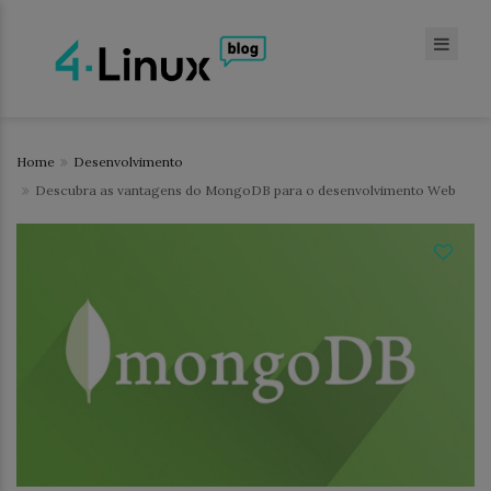
Home
Desenvolvimento
Descubra as vantagens do MongoDB para o desenvolvimento Web