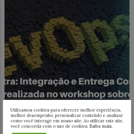
Vídeos
Utilizamos cookies para oferecer melhor experiência,
melhor desempenho, personalizar conteúdo e analisar
Palestra sobre Infraestrutura Ágil e
como você interage em nosso site. Ao utilizar este site,
você concorda com o uso de cookies.
Saiba mais
.
Práticas DevOps no InovaBra Habitat