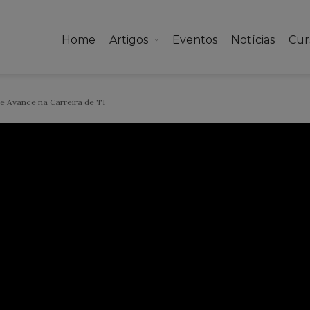
Home
Artigos
Eventos
Notícias
Cur
 e Avance na Carreira de TI