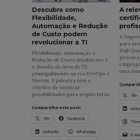
Descubra como
A rele
Flexibilidade,
certif
Automação e Redução
profis
de Custo podem
A Import
revolucionar a TI
para áre
Hall Qua
Flexibilidade, Automação e
procura
Redução de Custo atualmente é
emprego,
o desafio da área de TI,
uma man
principalmente na era DevOps e
Nuvem. A palestra tem o
Compartil
objetivo de mostrar
possibilidades para arquiteturas
18+
Compartilhe este post:
Link
18+
Facebook
Thre
LinkedIn
WhatsApp
E-mai