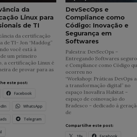
vância da
DevSecOps e
icação Linux para
Compliance como
sionais de TI
Código: Inovação e
Segurança em
ância da certificação
Softwares
a de TI- Jon “Maddog”
ndo você está à
Palestra: DevSecOps –
 de um primeiro
Entregando Softwares seguro
 a certificação Linux é
e Compliance como Código q
eira de provar para as
ocorreu no
“Workshop: Práticas DevOps 
he este post:
a transformação digital” no
espaço InovaBra Habitat –
Facebook
espaço de coinovação do
Bradesco – dedicado à geraçã
edIn
WhatsApp
de
ads
Telegram
Compartilhe este post:
l
18+
Facebook