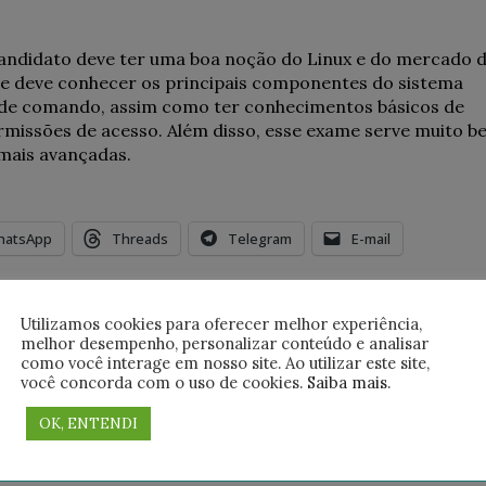
o candidato deve ter uma boa noção do Linux e do mercado 
. Ele deve conhecer os principais componentes do sistema
a de comando, assim como ter conhecimentos básicos de
rmissões de acesso. Além disso, esse exame serve muito b
mais avançadas.
hatsApp
Threads
Telegram
E-mail
Próxi
Desvendando o Mundo do Desenvolvimento Fron
Utilizamos cookies para oferecer melhor experiência,
melhor desempenho, personalizar conteúdo e analisar
End: HTML, CSS e JavaScr
como você interage em nosso site. Ao utilizar este site,
você concorda com o uso de cookies.
Saiba mais
.
Categoria
Vídeo
OK, ENTENDI