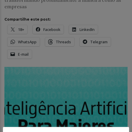
empresas
Compartilhe este post:
18+
Facebook
LinkedIn
WhatsApp
Threads
Telegram
E-mail