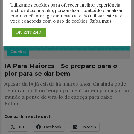
Utilizamos cookies para oferecer melhor experiência,
melhor desempenho, personalizar conteúdo e analisar
como você interage em nosso site. Ao utilizar este site,
você concorda com o uso de cookies.
Saiba mais
.
OK, ENTENDI
Carreiras
IA Para Maiores – Se prepare para o
pior para se dar bem
Apesar da IA já existir há muitos anos, ela ainda pode
demorar um bom tempo para entrar em produção no
mundo a ponto de virá-lo de cabeça para baixo.
Então,
Compartilhe este post:
18+
Facebook
LinkedIn