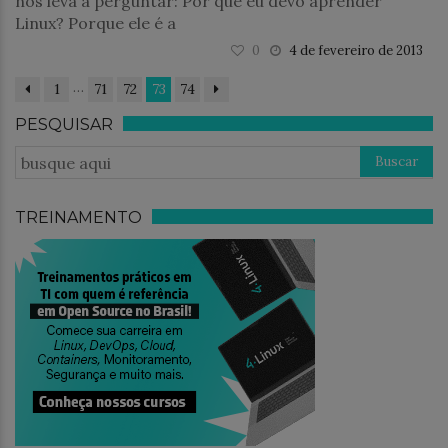
nos leva a perguntar: Por que eu devo aprender
Linux? Porque ele é a
0
4 de fevereiro de 2013
…
1
71
72
73
74
PESQUISAR
TREINAMENTO