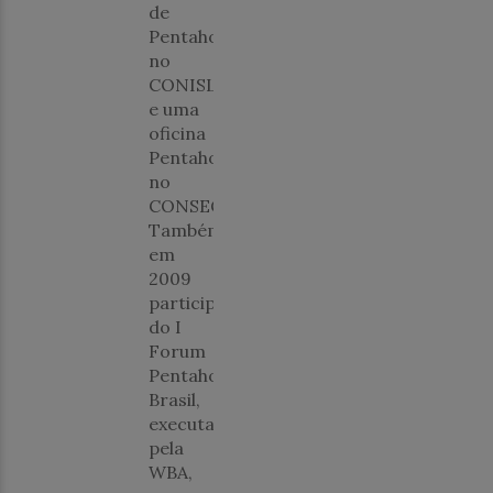
de
Pentaho
no
CONISLI'08
e uma
oficina
Pentaho
no
CONSEGI'2009.
Também
em
2009
participou
do I
Forum
Pentaho
Brasil,
executado
pela
WBA,