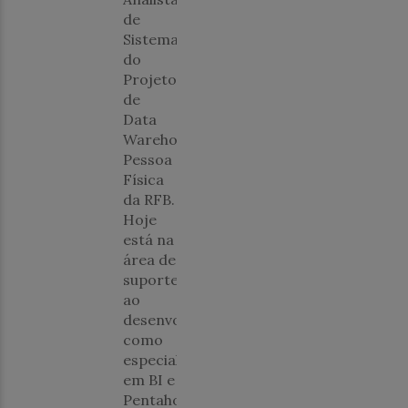
de
Sistemas
do
Projeto
de
Data
Warehouse
Pessoa
Física
da RFB.
Hoje
está na
área de
suporte
ao
desenvolvimento,
como
especialista
em BI e
Pentaho,