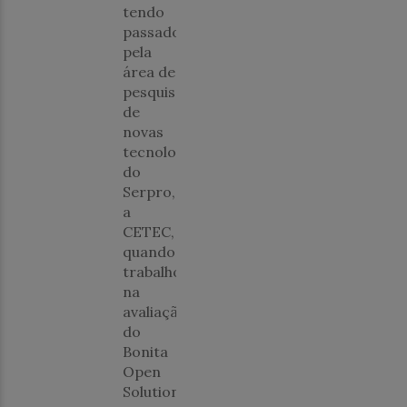
tendo
passado
pela
área de
pesquisa
de
novas
tecnologias
do
Serpro,
a
CETEC,
quando
trabalhou
na
avaliação
do
Bonita
Open
Solution