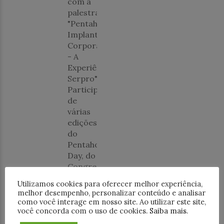
com a
palestra
"Pentaho
Implantação
Corporativa
- A
Experiência
Serpro".
Participou
de
várias
edições
do
Pentaho
Day, do
Congresso
de
Utilizamos cookies para oferecer melhor experiência,
Tecnologia
melhor desempenho, personalizar conteúdo e analisar
da
como você interage em nosso site. Ao utilizar este site,
FATEC
você concorda com o uso de cookies.
Saiba mais
.
São