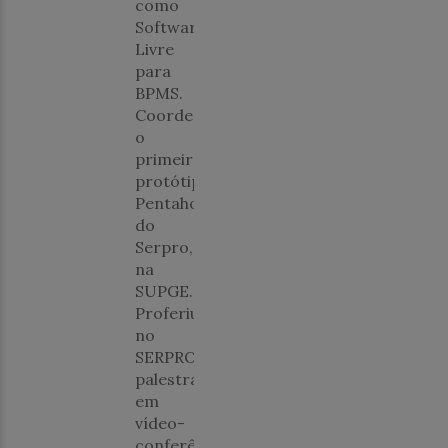
como
Software
Livre
para
BPMS.
Coordenou
o
primeiro
protótipo
Pentaho
do
Serpro,
na
SUPGE.
Proferiu,
no
SERPRO,
palestra
em
vídeo-
conferência