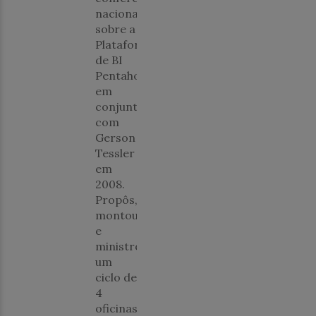
nacional
sobre a
Plataforma
de BI
Pentaho,
em
conjunto
com
Gerson
Tessler
em
2008.
Propôs,
montou
e
ministrou
um
ciclo de
4
oficinas