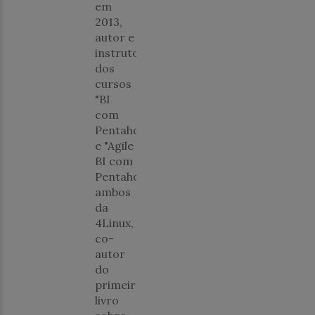
em
2013,
autor e
instrutor
dos
cursos
"BI
com
Pentaho"
e "Agile
BI com
Pentaho",
ambos
da
4Linux,
co-
autor
do
primeiro
livro