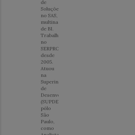
de
Soluções
no SAS,
multinacional
de BI.
Trabalha
no
SERPRO
desde
2005.
Atuou
na
Superintendência
de
Desenvolvimento
(SUPDE),
pólo
São
Paulo,
como
Analista