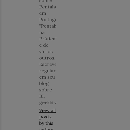
sobre
Pentaho
em
Português,
"Pentaho
na
Prática",
e de
vários
outros.
Escreve
regularmente
em seu
blog
sobre
BI,
geekbi.wordpress.com.
View all
posts
by this
author