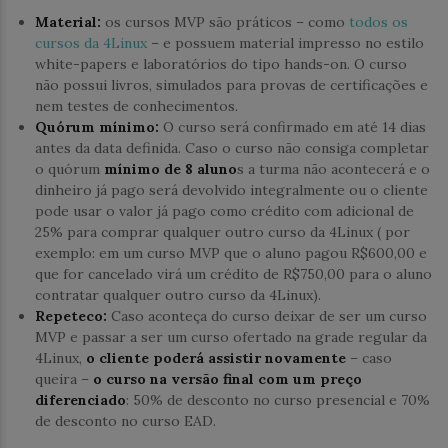
Material:
os cursos MVP são práticos – como
todos os
cursos da 4Linux
– e possuem material impresso no estilo
white-papers e laboratórios do tipo hands-on. O curso
não possui livros, simulados para provas de certificações e
nem testes de conhecimentos.
Quórum mínimo:
O curso será confirmado em até 14 dias
antes da data definida. Caso o curso não consiga completar
o quórum
mínimo de 8 aluno
s a turma não acontecerá e o
dinheiro já pago será devolvido integralmente ou o cliente
pode usar o valor já pago como crédito com adicional de
25% para comprar qualquer outro curso da 4Linux ( por
exemplo: em um curso MVP que o aluno pagou R$600,00 e
que for cancelado virá um crédito de R$750,00 para o aluno
contratar qualquer outro curso da 4Linux).
Repeteco:
Caso aconteça do curso deixar de ser um curso
MVP e passar a ser um curso ofertado na grade regular da
4Linux,
o cliente poderá assistir novamente
– caso
queira –
o curso na versão final com um preço
diferenciado
: 50% de desconto no curso presencial e 70%
de desconto no curso EAD.