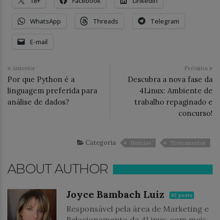
18+
Facebook
LinkedIn
WhatsApp
Threads
Telegram
E-mail
Anterior
Próxima
Por que Python é a
Descubra a nova fase da
linguagem preferida para
4Linux: Ambiente de
análise de dados?
trabalho repaginado e
concurso!
Categoria
Notícias
Treinamentos
ABOUT AUTHOR
Joyce Bambach Luiz
92 posts
Responsável pela área de Marketing e
Relacionamento da 4Linux, com mais