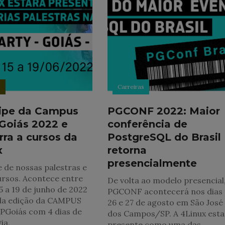
s
Carreiras
cipe da Campus
PGCONF 2022: Maior
 Goiás 2022 e
conferência de
ra a cursos da
PostgreSQL do Brasil
x
retorna
presencialmente
e de nossas palestras e
rsos. Acontece entre
De volta ao modelo presencial,
15 a 19 de junho de 2022
PGCONF acontecerá nos dias
da edição da CAMPUS
26 e 27 de agosto em São José
PGoiás com 4 dias de
dos Campos/SP. A 4Linux esta
ia,
presente como uma das