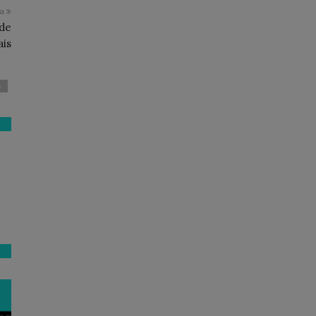
ma
de
ais
s