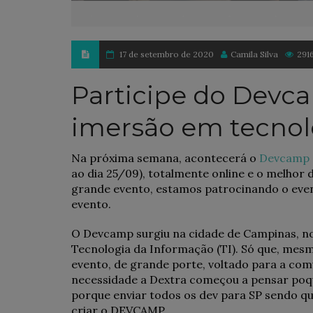
17 de setembro de 2020
Camila Silva
291
Participe do Devca
imersão em tecnol
Na próxima semana, acontecerá o
Devcamp
ao dia 25/09), totalmente online e o melhor 
grande evento, estamos patrocinando o even
evento.
O Devcamp surgiu na cidade de Campinas, no 
Tecnologia da Informação (TI). Só que, mes
evento, de grande porte, voltado para a co
necessidade a Dextra começou a pensar poqu
porque enviar todos os dev para SP sendo q
criar o DEVCAMP.