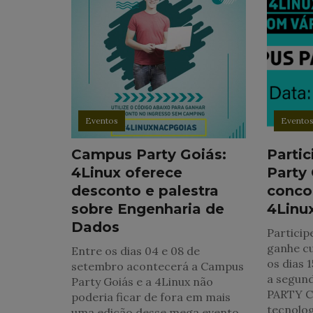
Eventos
Evento
Campus Party Goiás:
Parti
4Linux oferece
Party
desconto e palestra
concor
sobre Engenharia de
4Linu
Dados
Particip
ganhe cu
Entre os dias 04 e 08 de
os dias 
setembro acontecerá a Campus
a segun
Party Goiás e a 4Linux não
PARTY C
poderia ficar de fora em mais
tecnolog
uma edição desse mega evento.