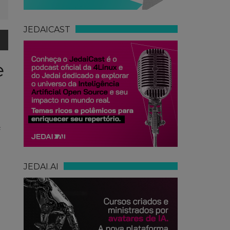
JEDAICAST
e
e
JEDAI.AI