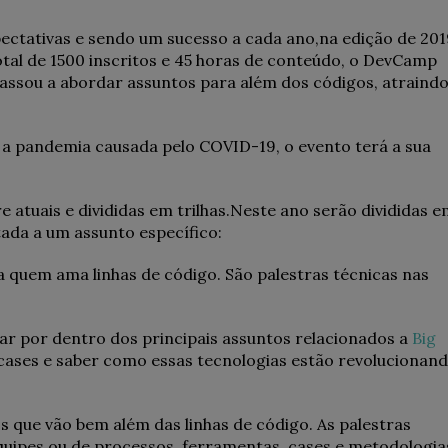
ectativas e sendo um sucesso a cada ano,na edição de 201
tal de 1500 inscritos e 45 horas de conteúdo, o DevCamp
assou a abordar assuntos para além dos códigos, atraind
, a pandemia causada pelo COVID-19, o evento terá a sua
atuais e divididas em trilhas.Neste ano serão divididas 
tada a um assunto específico:
 quem ama linhas de código. São palestras técnicas nas
ar por dentro dos principais assuntos relacionados a
Big
ases e saber como essas tecnologias estão revolucionan
s que vão bem além das linhas de código. As palestras
uipes ou de processos, ferramentas, cases e metodologia