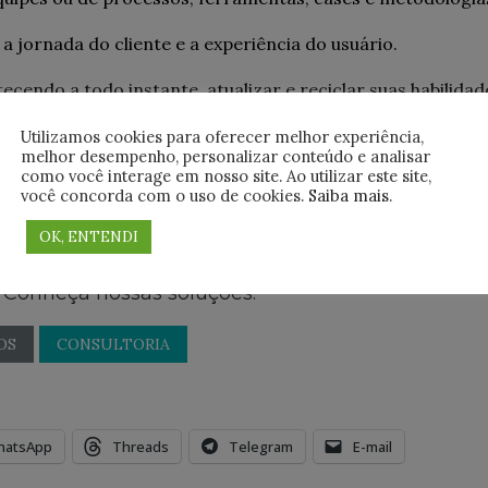
a jornada do cliente e a experiência do usuário.
cendo a todo instante, atualizar e reciclar suas habilidad
para se diferenciar no mercado, principalmente na área 
Utilizamos cookies para oferecer melhor experiência,
melhor desempenho, personalizar conteúdo e analisar
como você interage em nosso site. Ao utilizar este site,
o e
inscreva-se gratuitamente.
você concorda com o uso de cookies.
Saiba mais
.
OK, ENTENDI
 Consultoria, Suporte e Implantação para o mund
 Conheça nossas soluções:
OS
CONSULTORIA
hatsApp
Threads
Telegram
E-mail