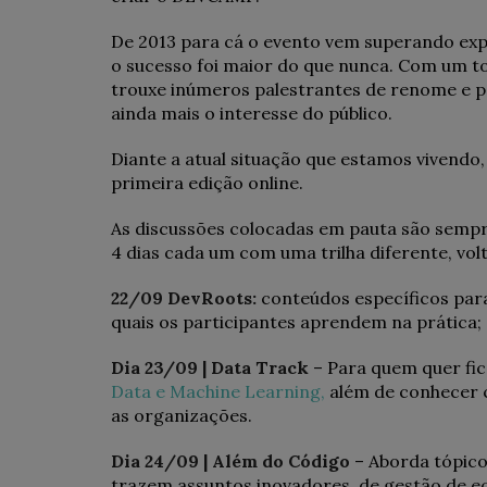
De 2013 para cá o evento vem superando exp
o sucesso foi maior do que nunca. Com um to
trouxe inúmeros palestrantes de renome e p
ainda mais o interesse do público.
Diante a atual situação que estamos vivendo
primeira edição online.
As discussões colocadas em pauta são sempre 
4 dias cada um com uma trilha diferente, vol
22/09 DevRoots:
conteúdos específicos para
quais os participantes aprendem na prática;
Dia 23/09 | Data Track
– Para quem quer fic
Data e Machine Learning,
além de conhecer c
as organizações.
Dia 24/09 | Além do Código
– Aborda tópico
trazem assuntos inovadores, de gestão de eq