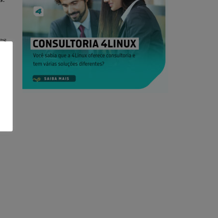
es
de
o