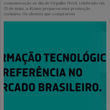
comemoração ao dia do Orgulho Nerd, celebrado em
25 de maio, a 4Linux preparou uma promoção
exclusiva. Os clientes que comprarem