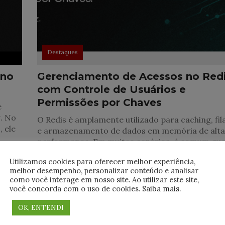
Destaques
 no
Gerenciamento de Acessos no Red
com Controle de Usuários e
Permissões por Chaves
e
. No
O Redis é amplamente utilizado para caching, fil
 ele
e armazenamento de dados em memória de alt
performance. Em muitos cenários, é comum qu
múltiplas aplicações ou usuários compartilhem 
Utilizamos cookies para oferecer melhor experiência,
mesmo
melhor desempenho, personalizar conteúdo e analisar
como você interage em nosso site. Ao utilizar este site,
você concorda com o uso de cookies.
Saiba mais
.
OK, ENTENDI