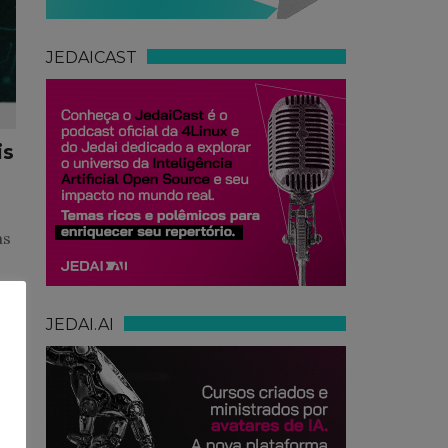
JEDAICAST
is
as
a
e
o
JEDAI.AI