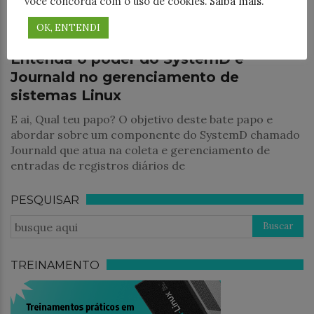
você concorda com o uso de cookies.
Saiba mais
.
Segurança
OK, ENTENDI
Entenda o poder do SystemD e
Journald no gerenciamento de
sistemas Linux
E ai, Qual teu papo? O objetivo deste bate papo e
abordar sobre um componente do SystemD chamado
Journald que atua na coleta e gerenciamento de
entradas de registros diários de
PESQUISAR
TREINAMENTO