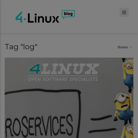
Tag "log"
Home