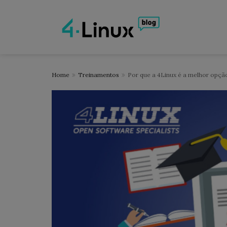
Home
Treinamentos
Por que a 4Linux é a melhor opçã