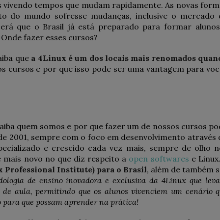
os vivendo tempos que mudam rapidamente. As novas form
to do mundo sofresse mudanças, inclusive o mercado 
 será que o Brasil já está preparado para formar alunos
? Onde fazer esses cursos?
aiba que
a 4Linux é um dos locais mais renomados
quan
s cursos e por que isso pode ser uma vantagem para voc
saiba quem somos e por que fazer um de nossos cursos po
de 2001, sempre com o foco em desenvolvimento através 
ecializado e crescido cada vez mais, sempre de olho n
 mais novo no que diz respeito a
open softwares
e Linux
x Professional Institute) para o Brasil
, além de também s
ologia de ensino inovadora e exclusiva da 4Linux que lev
a de aula, permitindo que os alunos vivenciem um cenário 
o para que possam aprender na prática!