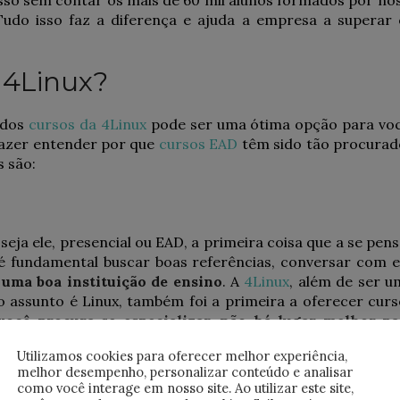
udo isso faz a diferença e ajuda a empresa a superar 
 4Linux?
 dos
cursos da 4Linux
pode ser uma ótima opção para voc
fazer entender por que
cursos EAD
têm sido tão procurad
s são:
eja ele, presencial ou EAD, a primeira coisa que a se pen
 é fundamental buscar boas referências, conversar com e
 uma boa instituição de ensino
. A
4Linux
, além de ser u
o assunto é Linux, também foi a primeira a oferecer cur
ocê procura se especializar, não há lugar melhor pa
Utilizamos cookies para oferecer melhor experiência,
melhor desempenho, personalizar conteúdo e analisar
como você interage em nosso site. Ao utilizar este site,