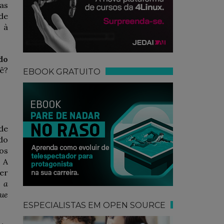
as
de
 à
do
ê?
EBOOK GRATUITO
de
do
os
. A
er
a a
que
ESPECIALISTAS EM OPEN SOURCE