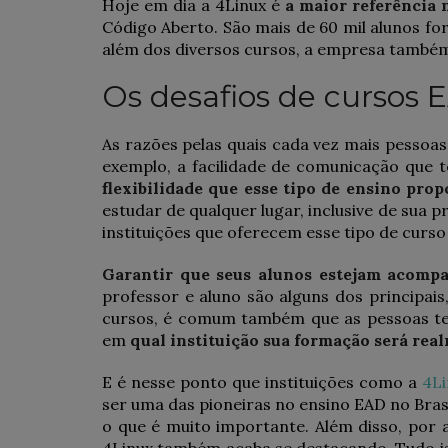
Hoje em dia a 4Linux é
a maior referência 
Código Aberto. São mais de 60 mil alunos f
além dos diversos cursos, a empresa també
Os desafios de cursos 
As razões pelas quais cada vez mais pessoa
exemplo, a facilidade de comunicação que 
flexibilidade que esse tipo de ensino pro
estudar de qualquer lugar, inclusive de sua 
instituições que oferecem esse tipo de curs
Garantir que seus alunos estejam acomp
professor e aluno são alguns dos principai
cursos, é comum também que as pessoas te
em
qual instituição sua formação será rea
E é nesse ponto que instituições como a
4Li
ser uma das pioneiras no ensino EAD no Bras
o que é muito importante. Além disso, por 
4Linux também acaba se destacando. Tudo is