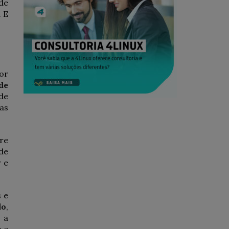
de
 E
or
de
 de
 as
re
de
 e
 e
do
,
 a
 e