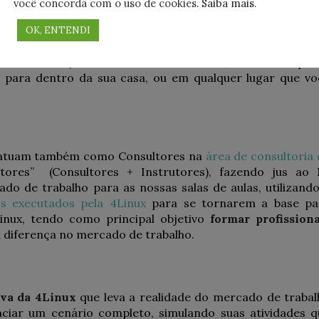
você concorda com o uso de cookies.
Saiba mais
.
om que a
4Linux
crescesse. Não somos mais os mesmos q
E isso é ótimo, já que significa que a empresa
tem evoluí
OK, ENTENDI
é uma das nossas principais preocupações. E um dos grand
 boa interação entre aluno e instrutor, não mais apen
 para dentro da sua casa, ou em qualquer lugar que vo
e atuam também como Consultores na
área de consultoria
tores” (Consultores + Instrutores), fazendo jus ao
o de trabalho para as nossas salas de aulas, utilizando
s executados pela 4Linux
para se tornarem a base pa
inux, tendo como principal objetivo
formar profissiona
 diferença no mercado de trabalho.
iva da 4Linux
que leva a realidade do mercado de trabal
enciar um cenário completo, simulando suas atividades q