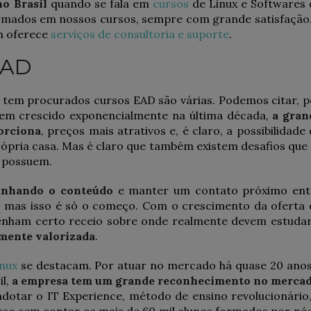
no Brasil
quando se fala em
cursos
de Linux e Softwares 
ormados em nossos cursos, sempre com grande satisfação.
m oferece
serviços de consultoria e suporte
.
EAD
s tem procurados cursos EAD são várias. Podemos citar, p
tem crescido exponencialmente na última década,
a gran
porciona
, preços mais atrativos e, é claro, a possibilidade
própria casa. Mas é claro que também existem desafios que
o possuem.
anhando o conteúdo
e manter um contato próximo ent
s, mas isso é só o começo. Com o crescimento da oferta 
nham certo receio sobre onde realmente devem estudar
lmente valorizada
.
nux
se destacam. Por atuar no mercado há quase 20 anos
il,
a empresa tem um grande reconhecimento no merca
adotar o IT Experience, método de ensino revolucionário,
so sem contar os mais de 60 mil alunos formados por nós