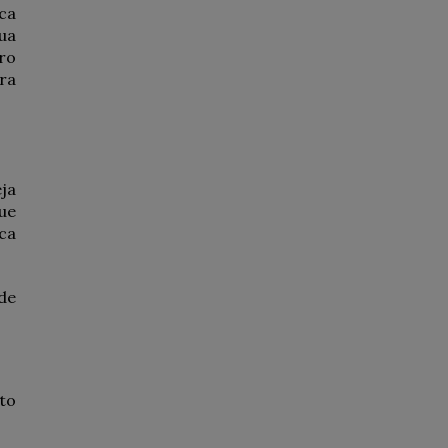
ca
ua
ro
ra
ja
ue
ca
de
to