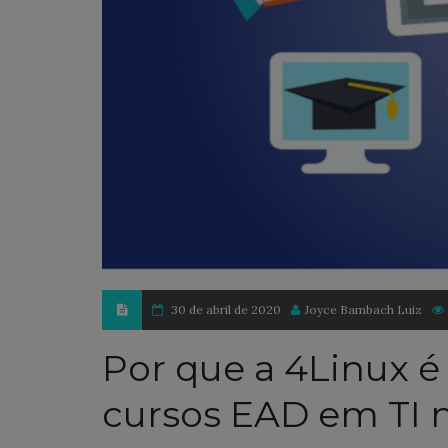
30 de abril de 2020
Joyce Bambach Luiz
Por que a 4Linux é
cursos EAD em TI n