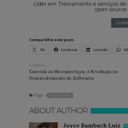
Líder em Treinamento e serviços de
open source.
CURS
Compartilhe este post:
18+
Facebook
LinkedIn
W
Anterior
Entenda os Microsserviços: A Revolução no
Desenvolvimento de Softwares
Tags
Cursos de TI
ABOUT AUTHOR
Joyce Bambach Luiz
92