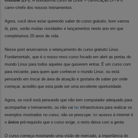
Institute
(
LPI
)
. A dobradinha curso de Linux + certificação LPI
é
o
carro
–
chefe dos nossos treinamentos.
Agora, você deve estar querendo saber do curso gratuito, bom vamos
lá, pois, serão muitas novidades e lançamentos
neste ano em que
completamos
20 anos
de vida.
N
esse post
anunciamos o relançamento do curso gratuito
Linux
Fundamentals, que é o nosso novo curso focado em abrir as portas do
mundo Linux para todos aqueles que quiserem entrar
. É
um curso com
para iniciante
,
para quem quer
conhecer o mundo Linux, ou está
pensando em trocar de área de atuação e gostaria de saber por onde
começar, acredito que esta pode ser uma excelente oportunidade.
Agora, se você está pensando que não tem
computador adequado
para
acompanhar o treinamento, ou não vai
ter
infraestrutura para realizar os
exemplos mostrados no curso, não se preocupe
:
ter
acesso à internet é
o
único
pré-requisito que o curso exige, o resto deixa com a gente.
O curso começa mostrando uma visão de mercado
,
a importância do