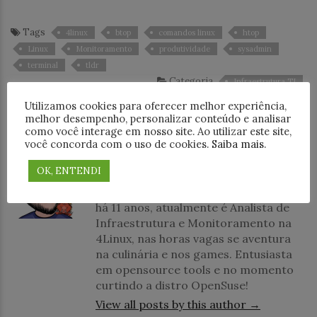
Tags
4linux
btop
comandos linux
htop
Linux
Monitoramento
produtividade
sysadmin
terminal
tldr
Categoria
Infraestrutura TI
Utilizamos cookies para oferecer melhor experiência,
ABOUT AUTHOR
melhor desempenho, personalizar conteúdo e analisar
como você interage em nosso site. Ao utilizar este site,
você concorda com o uso de cookies.
Saiba mais
.
Jeovany Batista
14 posts
OK, ENTENDI
Formado em Segurança da
Informação, trabalha com tecnologia
há 11 anos, atualmente é Analista de
Infraestrutura e Monitoramento na
4Linux, nas horas vagas se aventura
na culinária e nos games. Entusiasta
em opensource tools e no momento
curtindo a distro OpenSuse!
View all posts by this author →