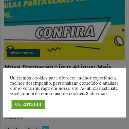
Infraestrutura TI
Nova Formação Linux 4Linux: Mais
Conteúdo, Aulas Particulares e Foco
Utilizamos cookies para oferecer melhor experiência,
em DevOps e Cloud
melhor desempenho, personalizar conteúdo e analisar
como você interage em nosso site. Ao utilizar este site,
Completamente modernizada, a nova formação traz
você concorda com o uso de cookies.
Saiba mais
.
novidades como blended learning, aulas particulares e
muito mais conteúdo sobre DevOps e Cloud. Sempre
OK, ENTENDI
atendendo as necessidades do mercado de trabalho,
a 4Linux
…