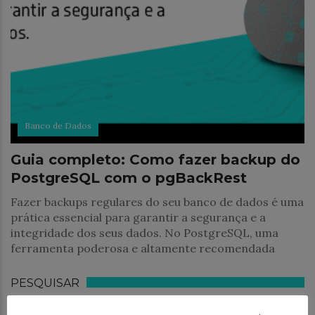
Banco de Dados
Guia completo: Como fazer backup do
PostgreSQL com o pgBackRest
Fazer backups regulares do seu banco de dados é uma
prática essencial para garantir a segurança e a
integridade dos seus dados. No PostgreSQL, uma
ferramenta poderosa e altamente recomendada
PESQUISAR