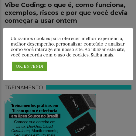
Vibe Coding: o que é, como funciona,
exemplos, riscos e por que você devia
começar a usar ontem
Se você já se pegou pensando “caramba, será que não
dá pra só dizer o que eu quero e o código sair
Utilizamos cookies para oferecer melhor experiência,
melhor desempenho, personalizar conteúdo e analisar
pronto?”, então você vai gostar de saber que
como você interage em nosso site. Ao utilizar este site,
você concorda com o uso de cookies.
Saiba mais
.
PESQUISAR
OK, ENTENDI
TREINAMENTO