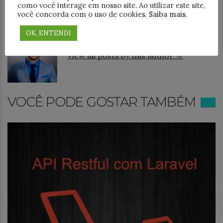
como você interage em nosso site. Ao utilizar este site,
ABOUT AUTHOR
você concorda com o uso de cookies.
Saiba mais
.
OK, ENTENDI
Lucas Gomes
6 posts
View all posts by this author →
VOCÊ PODE GOSTAR TAMBÉM