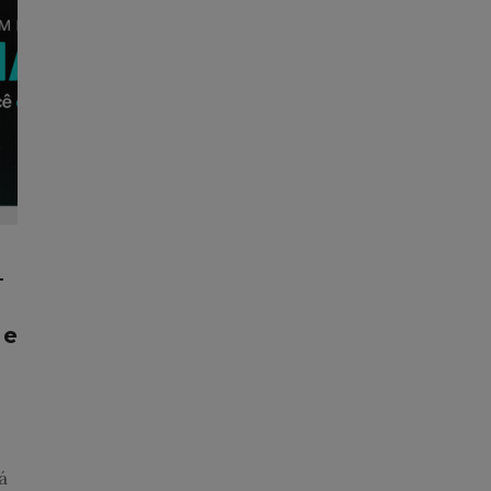
–
 e
á