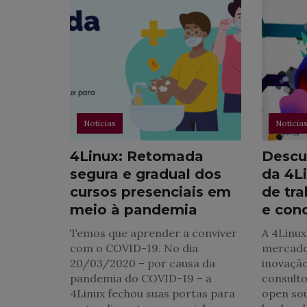
Notícias
Notícia
4Linux: Retomada
Descu
segura e gradual dos
da 4L
cursos presenciais em
de tr
meio à pandemia
e con
Temos que aprender a conviver
A 4Linux
com o COVID-19. No dia
mercado 
20/03/2020 – por causa da
inovação
pandemia do COVID-19 – a
consulto
4Linux fechou suas portas para
open sou