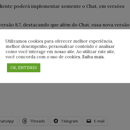
 cliente poderá implementar somente o Chat, em versões
versão 8.7, destacando que além do Chat, essa nova versão
ara clientes mobile.
Utilizamos cookies para oferecer melhor experiência,
AQUI
melhor desempenho, personalizar conteúdo e analisar
como você interage em nosso site. Ao utilizar este site,
você concorda com o uso de cookies.
Saiba mais
.
OK, ENTENDI
inar (senha: ProductRoadmap2015)
hatsApp
Threads
Telegram
E-mail