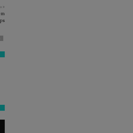
ma
 em
ps
s