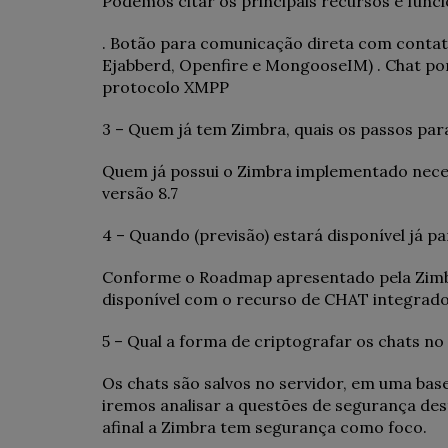
Podemos citar os principais recursos e func
. Botão para comunicação direta com contat
Ejabberd, Openfire e MongooseIM) . Chat po
protocolo XMPP
3 – Quem já tem Zimbra, quais os passos pa
Quem já possui o Zimbra implementado neces
versão 8.7
4 – Quando (previsão) estará disponível já p
Conforme o Roadmap apresentado pela Zimbr
disponível com o recurso de CHAT integrado
5 – Qual a forma de criptografar os chats n
Os chats são salvos no servidor, em uma bas
iremos analisar a questões de segurança dest
afinal a Zimbra tem segurança como foco.