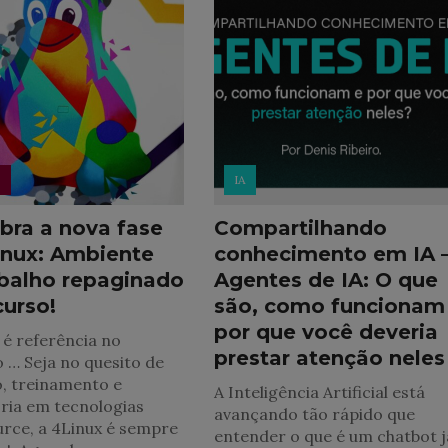
s
IA
bra a nova fase
Compartilhando
inux: Ambiente
conhecimento em IA 
abalho repaginado
Agentes de IA: O que
curso!
são, como funcionam
por que você deveria
 é referência no
prestar atenção neles
… Seja no quesito de
, treinamento e
A Inteligência Artificial está
ria em tecnologias
avançando tão rápido que
rce, a 4Linux é sempre
entender o que é um chatbot j