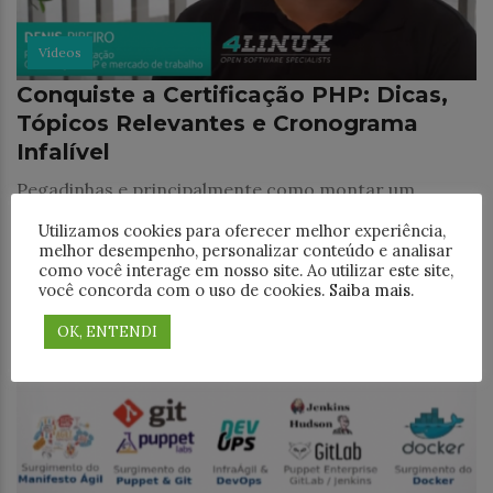
Vídeos
Conquiste a Certificação PHP: Dicas,
Tópicos Relevantes e Cronograma
Infalível
Pegadinhas e principalmente como montar um
cronograma infalível para atingir o objetivo. No ano
Utilizamos cookies para oferecer melhor experiência,
passado a palestra mostrou que a certificação não é
melhor desempenho, personalizar conteúdo e analisar
só um pedaço de papel, tinha o
como você interage em nosso site. Ao utilizar este site,
você concorda com o uso de cookies.
Saiba mais
.
0
22 de maio de 2017
OK, ENTENDI