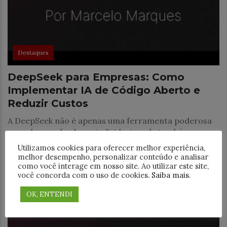
Destaques
DeepSeek para Empresas: Como
Implementar IA de Código Aberto e
Reduzir Custos
A DeepSeek não é apenas uma ferramenta poderosa
para desenvolvedores individuais – ela também
oferece um grande potencial para empresas que
Utilizamos cookies para oferecer melhor experiência,
desejam adotar inteligência artificial de maneira
melhor desempenho, personalizar conteúdo e analisar
acessível e eficiente.
como você interage em nosso site. Ao utilizar este site,
você concorda com o uso de cookies.
Saiba mais
.
OK, ENTENDI