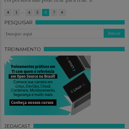
corporativa não pode ficar para trás. É
…
1
4
5
6
7
PESQUISAR
TREINAMENTO
JEDAICAST