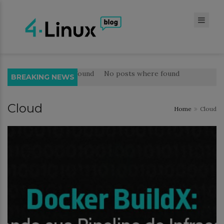
No posts where found
No posts where found
BREAKING NEWS
Cloud
Home
Cloud