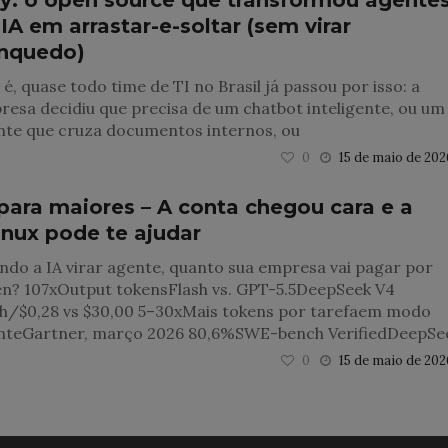
fy: o open source que transformou agente
IA em arrastar-e-soltar (sem virar
inquedo)
 é, quase todo time de TI no Brasil já passou por isso: a
esa decidiu que precisa de um chatbot inteligente, ou um
nte que cruza documentos internos, ou
0
15 de maio de 202
 para maiores – A conta chegou cara e a
inux pode te ajudar
do a IA virar agente, quanto sua empresa vai pagar por
en? 107xOutput tokensFlash vs. GPT-5.5DeepSeek V4
sh/$0,28 vs $30,00 5–30xMais tokens por tarefaem modo
nteGartner, março 2026 80,6%SWE-bench VerifiedDeepSe
0
15 de maio de 202