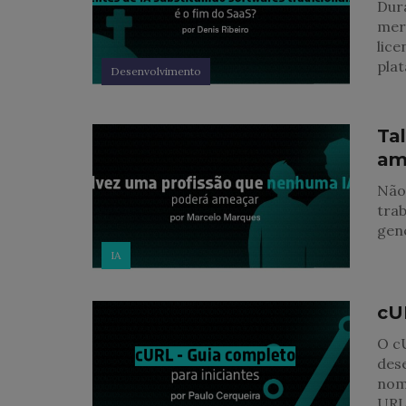
Dur
mer
lice
pla
Desenvolvimento
Ta
am
Não 
trab
gene
IA
cU
O cU
dese
nom
URL