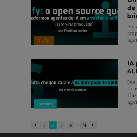
Di
de 
br
Pois
empr
age
DevOps
IA
4L
Quan
tok
Fla
age
Carreiras
…
1
2
3
4
74