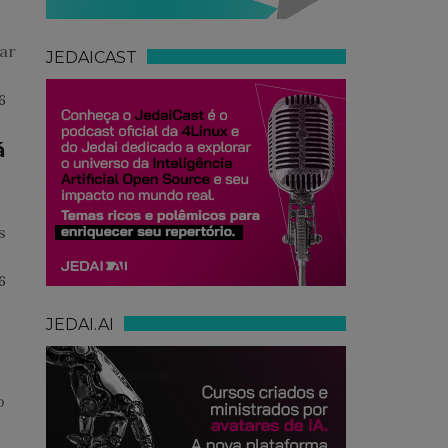
ar
JEDAICAST
6
á
s
6
JEDAI.AI
o