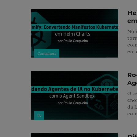
He
em
No 
torn
com
em 
Containers
Ro
Ag
O ce
eno
da I
com
IA