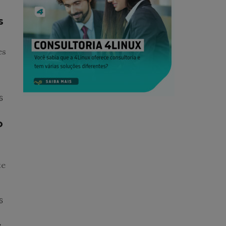
s
es
6
o
te
6