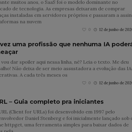
ante muitos anos, o SaaS foi o modelo dominante no
cado de tecnologia. As empresas deixaram de comprar
nças instaladas em servidores próprios e passaram a assin
taformas na nuvem
0
12 de junho de 202
lvez uma profissão que nenhuma IA poder
eaçar
vou dar spoiler aqui nessa linha, né? Leia o texto. Me deu
alho! Não deixa de ser meio assustadora a evolução das IA
rativas. A cada três meses os
0
12 de junho de 202
RL – Guia completo pra iniciantes
RL (Client for URLs) foi desenvolvido em 1997 pelo
nvolvedor Daniel Stenberg e foi inicialmente lançado sob 
e httpget, uma ferramenta simples para baixar dados de
s pela