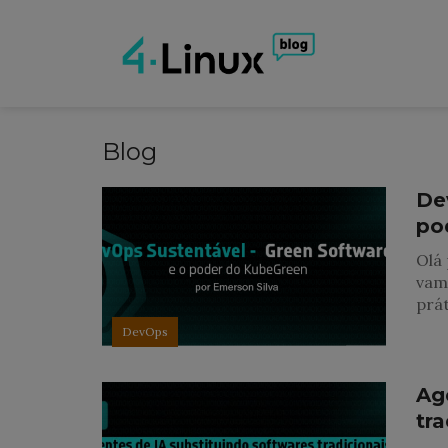
Blog
De
po
Olá 
vam
prát
DevOps
Ag
tra